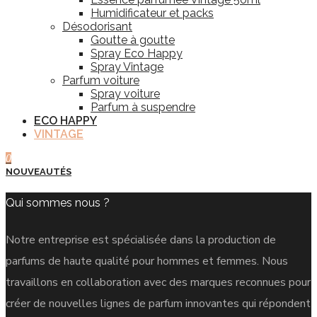
Humidificateur et packs
Désodorisant
Goutte à goutte
Spray Eco Happy
Spray Vintage
Parfum voiture
Spray voiture
Parfum à suspendre
ECO HAPPY
VINTAGE
0
NOUVEAUTÉS
Qui sommes nous ?
Notre entreprise est spécialisée dans la production de
parfums de haute qualité pour hommes et femmes. Nous
travaillons en collaboration avec des marques reconnues pour
créer de nouvelles lignes de parfum innovantes qui répondent