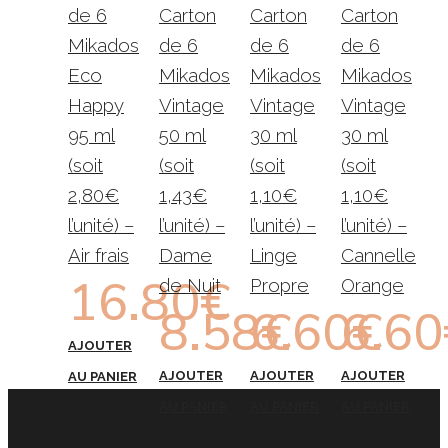
de 6
Carton
Carton
Carton
Mikados
de 6
de 6
de 6
Eco
Mikados
Mikados
Mikados
Happy
Vintage
Vintage
Vintage
95 ml
50 ml
30 ml
30 ml
(soit
(soit
(soit
(soit
2,80€
1,43€
1,10€
1,10€
l’unité) –
l’unité) –
l’unité) –
l’unité) –
Air frais
Dame
Linge
Cannelle
16.80
€
de Nuit
Propre
Orange
8.58
6.60
€
6.60
€
AJOUTER
AJOUTER
AJOUTER
AJOUTER
AU PANIER
AU PANIER
AU PANIER
AU PANIER