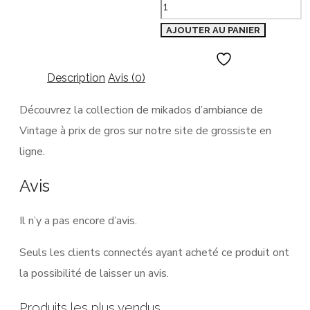
Carton
de
AJOUTER AU PANIER
6
Mikados
Description
Avis (0)
Vintage
50
Découvrez la collection de mikados d’ambiance de
ml
Vintage à prix de gros sur notre site de grossiste en
(soit
ligne.
1,43€
Avis
l'unité)
-
Il n’y a pas encore d’avis.
Citronnelle
Seuls les clients connectés ayant acheté ce produit ont
quantity
la possibilité de laisser un avis.
Produits les plus vendus