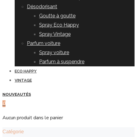
Désodorisant
Goutte à goutte
Spray Eco Happy
Spray Vintage
Parfum voiture
Spray voiture
Parfum à suspendre
ECO HAPPY
VINTAGE
NOUVEAUTÉS
0
Aucun produit dans le panier
Catégorie