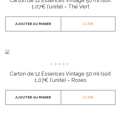
Carton de 12 Essences Vintage 50 ml (soit
5
1,07€ l’unité) – Thé Vert
12.84
€
AJOUTER AU PANIER
Note
0
Carton de 12 Essences Vintage 50 ml (soit
sur
5
1,07€ l’unité) – Roses
12.84
€
AJOUTER AU PANIER