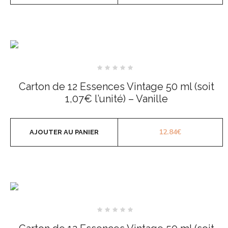
Note
0
Carton de 12 Essences Vintage 50 ml (soit
sur
5
1,07€ l’unité) – Vanille
12.84
€
AJOUTER AU PANIER
Note
0
sur