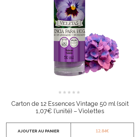
Note
0
Carton de 12 Essences Vintage 50 ml (soit
sur
5
1,07€ l’unité) – Violettes
12.84
€
AJOUTER AU PANIER