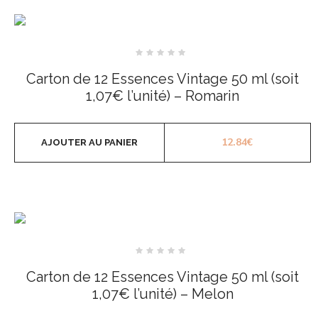
Note
0
Carton de 12 Essences Vintage 50 ml (soit
sur
5
1,07€ l’unité) – Romarin
12.84
€
AJOUTER AU PANIER
Note
0
Carton de 12 Essences Vintage 50 ml (soit
sur
5
1,07€ l’unité) – Melon