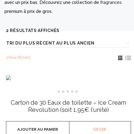
avec un prix bas. Découvrez une collection de
fragrances
premium à prix de gros.
TRIÉ
2 RÉSULTATS AFFICHÉS
DU
PLUS
View filters
RÉCENT
AU
PLUS
ANCIEN
Note
0
Carton de 30 Eaux de toilette – Ice Cream
sur
5
Revolution (soit 1,95€ l’unité)
58.50
€
AJOUTER AU PANIER