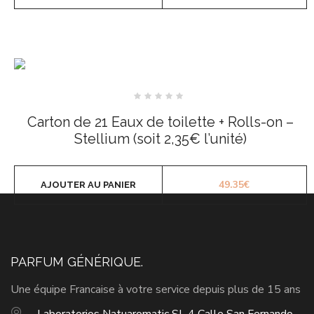
Note
0
Carton de 21 Eaux de toilette + Rolls-on –
sur
5
Stellium (soit 2,35€ l’unité)
49.35
€
AJOUTER AU PANIER
PARFUM GÉNÉRIQUE.
Une équipe Francaise à votre service depuis plus de 15 ans
Laboratorios Natuaromatic SL 4 Calle San Fernando