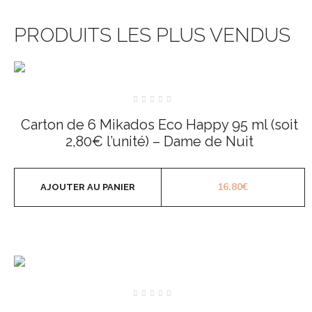
PRODUITS LES PLUS VENDUS
Note
0
Carton de 6 Mikados Eco Happy 95 ml (soit
sur
5
2,80€ l’unité) – Dame de Nuit
16.80
€
AJOUTER AU PANIER
Note
0