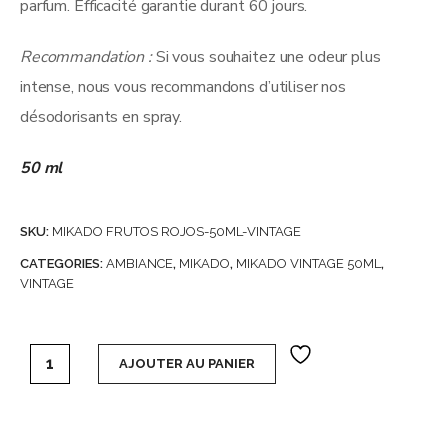
parfum. Efficacité garantie durant 60 jours.
Recommandation :
Si vous souhaitez une odeur plus
intense, nous vous recommandons d’utiliser nos
désodorisants en spray.
50 ml
SKU:
MIKADO FRUTOS ROJOS-50ML-VINTAGE
CATEGORIES:
AMBIANCE
,
MIKADO
,
MIKADO VINTAGE 50ML
,
VINTAGE
Carton de 6 Mikados Vintage 50 ml (soit 1,43€ l'unité) - Fr
AJOUTER AU PANIER