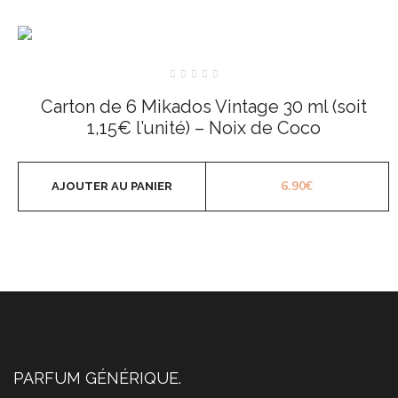
Note
0
Carton de 6 Mikados Vintage 30 ml (soit
sur
5
1,15€ l’unité) – Noix de Coco
6.90
€
AJOUTER AU PANIER
PARFUM GÉNÉRIQUE.