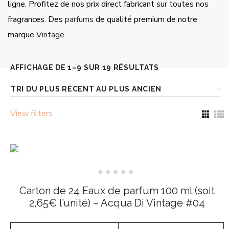
ligne. Profitez de nos prix direct fabricant sur toutes nos
fragrances. Des
parfums
de qualité premium de notre
marque
Vintage
.
TRIÉ
AFFICHAGE DE 1–9 SUR 19 RÉSULTATS
DU
PLUS
View filters
RÉCENT
AU
PLUS
ANCIEN
Note
0
Carton de 24 Eaux de parfum 100 ml (soit
sur
5
2,65€ l’unité) – Acqua Di Vintage #04