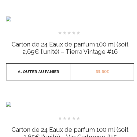
Note
0
Carton de 24 Eaux de parfum 100 ml (soit
sur
5
2,65€ l’unité) – Tierra Vintage #16
63.60
€
AJOUTER AU PANIER
Note
0
Carton de 24 Eaux de parfum 100 ml (soit
sur
5
2,65€ l’unité) – Vip Carlomen #15