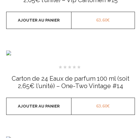
63.60
€
AJOUTER AU PANIER
Note
0
Carton de 24 Eaux de parfum 100 ml (soit
sur
5
2,65€ l’unité) – One-Two Vintage #14
63.60
€
AJOUTER AU PANIER