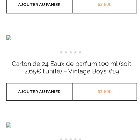
63.60
€
AJOUTER AU PANIER
Note
0
Carton de 24 Eaux de parfum 100 ml (soit
sur
5
2,65€ l’unité) – Vintage Boys #19
63.60
€
AJOUTER AU PANIER