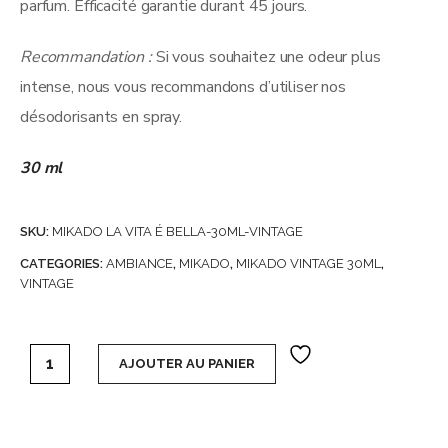
parfum. Efficacité garantie durant 45 jours.
Recommandation :
Si vous souhaitez une odeur plus
intense, nous vous recommandons d’utiliser nos
désodorisants en spray.
30 ml
SKU:
MIKADO LA VITA É BELLA-30ML-VINTAGE
CATEGORIES:
AMBIANCE
,
MIKADO
,
MIKADO VINTAGE 30ML
,
VINTAGE
Carton de 6 Mikados Vintage 30 ml (soit 1,10€ l'unité) - La
AJOUTER AU PANIER