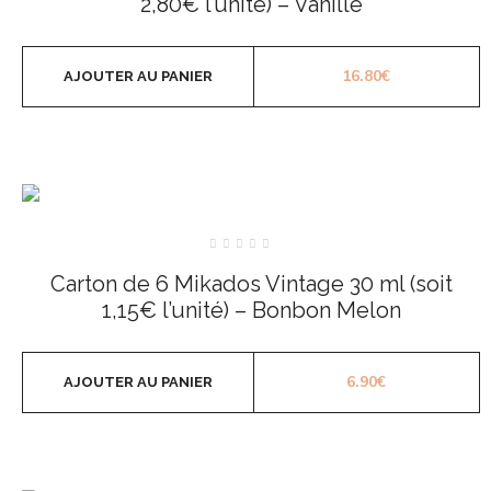
2,80€ l’unité) – Vanille
16.80
€
AJOUTER AU PANIER
Note
0
Carton de 6 Mikados Vintage 30 ml (soit
sur
5
1,15€ l’unité) – Bonbon Melon
6.90
€
AJOUTER AU PANIER