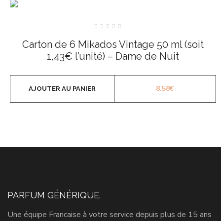
Note
0
Carton de 6 Mikados Vintage 50 ml (soit
sur
5
1,43€ l’unité) – Dame de Nuit
8.58
€
AJOUTER AU PANIER
PARFUM GÉNÉRIQUE.
Une équipe Francaise à votre service depuis plus de 15 ans