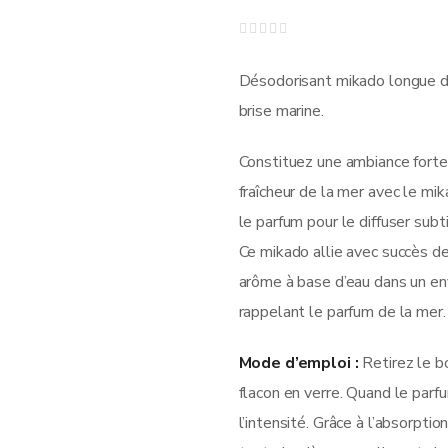
Note
0
sur
Désodorisant mikado longue du
5
brise marine.
Constituez une ambiance forte 
fraîcheur de la mer avec le mi
le parfum pour le diffuser subt
Ce mikado allie avec succès d
arôme à base d’eau dans un en
rappelant le parfum de la mer.
Mode d’emploi :
Retirez le bo
flacon en verre. Quand le par
l’intensité. Grâce à l’absorpti