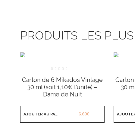
PRODUITS LES PLU
Note
0
Carton de 6 Mikados Vintage
Carton
sur
5
30 ml (soit 1,10€ l’unité) –
30 ml
Dame de Nuit
6.60
€
AJOUTER AU PANIER