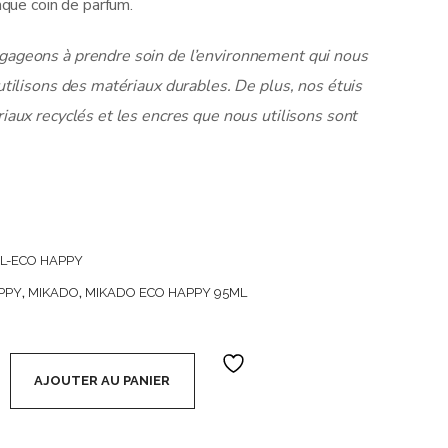
aque coin de parfum.
gageons à prendre soin de l’environnement qui nous
utilisons des matériaux durables. De plus, nos étuis
iaux recyclés et les encres que nous utilisons sont
L-ECO HAPPY
PPY
,
MIKADO
,
MIKADO ECO HAPPY 95ML
Eco Happy 95 ml (soit 2,80€ l'unité) - Brise Marine quantity
AJOUTER AU PANIER