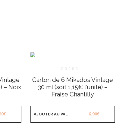
Note
0
Vintage
Carton de 6 Mikados Vintage
sur
5
é) – Noix
30 ml (soit 1,15€ l’unité) –
Fraise Chantilly
90
€
6.90
€
AJOUTER AU PANIER