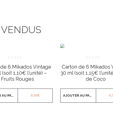
S VENDUS
Note
Note
0
0
 de 6 Mikados Vintage
Carton de 6 Mikados 
sur
sur
5
5
 (soit 1,10€ l’unité) –
30 ml (soit 1,15€ l’unit
Fruits Rouges
de Coco
6.60
€
6.
AJOUTER AU PANIER
AJOUTER AU PANIER