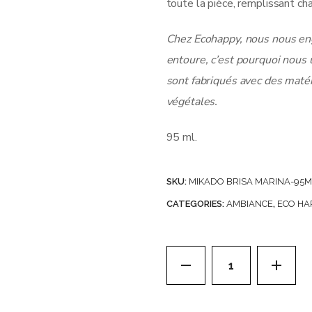
toute la pièce, remplissant ch
Chez Ecohappy, nous nous en
entoure, c’est pourquoi nous 
sont fabriqués avec des matér
végétales.
95 ml.
SKU:
MIKADO BRISA MARINA-95M
CATEGORIES:
AMBIANCE
,
ECO HA
Carton de 6 Mikados 