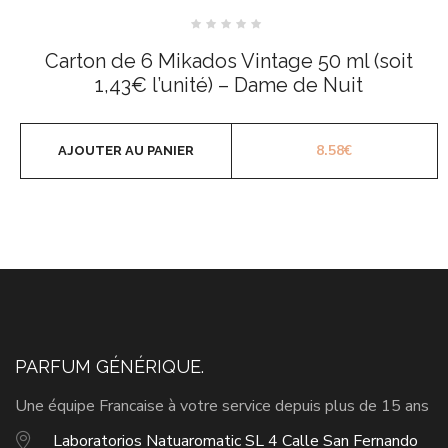
Note
0
Carton de 6 Mikados Vintage 50 ml (soit
sur
5
1,43€ l’unité) – Dame de Nuit
8.58
€
AJOUTER AU PANIER
PARFUM GÉNÉRIQUE.
Une équipe Francaise à votre service depuis plus de 15 ans
Laboratorios Natuaromatic SL 4 Calle San Fernando