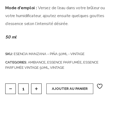
Mode d’emploi :
Versez de l’eau dans votre brûleur ou
votre humidificateur, ajoutez ensuite quelques gouttes
d’essence selon l’intensité désirée.
50 ml
SKU:
ESENCIA MANZANA – PIÑA 50ML - VINTAGE
CATEGORIES:
AMBIANCE
,
ESSENCE PARFUMÉE
,
ESSENCE
PARFUMÉE VINTAGE 50ML
,
VINTAGE
Carton de 12 Essences Vintage 50 ml (soit 1,07€ l'u
AJOUTER AU PANIER