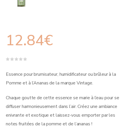
12.84
€
Note
0
sur
Essence pour brumisateur, humidificateur ou brûleur à la
5
Pomme et à l’Ananas de la marque Vintage.
Chaque goutte de cette essence se marie à l’eau pour se
diffuser harmonieusement dans l’air. Créez une ambiance
enivrante et exotique et laissez-vous emporter par les
notes fruitées de la pomme et de l’ananas !