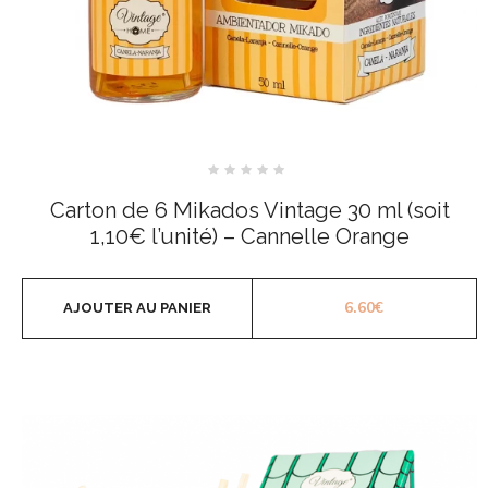
Note
0
Carton de 6 Mikados Vintage 30 ml (soit
sur
5
1,10€ l’unité) – Cannelle Orange
6.60
€
AJOUTER AU PANIER