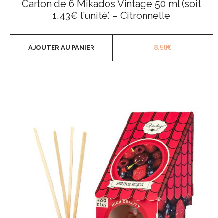
Carton de 6 Mikados Vintage 50 ml (soit
sur
5
1,43€ l’unité) – Citronnelle
8.58
€
AJOUTER AU PANIER