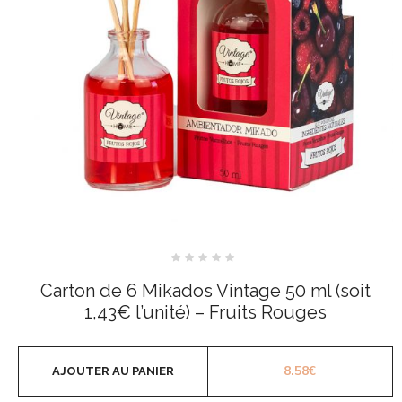
Note
0
Carton de 6 Mikados Vintage 50 ml (soit
sur
5
1,43€ l’unité) – Fruits Rouges
8.58
€
AJOUTER AU PANIER