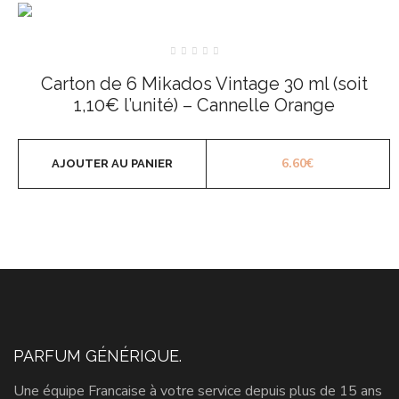
Note
0
Carton de 6 Mikados Vintage 30 ml (soit
sur
5
1,10€ l’unité) – Cannelle Orange
6.60
€
AJOUTER AU PANIER
PARFUM GÉNÉRIQUE.
Une équipe Francaise à votre service depuis plus de 15 ans