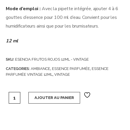
Mode d’emploi :
Avec la pipette intégrée, ajouter 4 à 6
gouttes d’essence pour 100 ml d’eau. Convient pour les
humidificateurs ainsi que pour les brumisateurs.
12 ml
SKU:
ESENCIA FRUTOS ROJOS 12ML - VINTAGE
CATEGORIES:
AMBIANCE
,
ESSENCE PARFUMÉE
,
ESSENCE
PARFUMÉE VINTAGE 12ML
,
VINTAGE
Carton de 12 Essences Vintage 12 ml (soit 0,99€ l'unité) -
AJOUTER AU PANIER