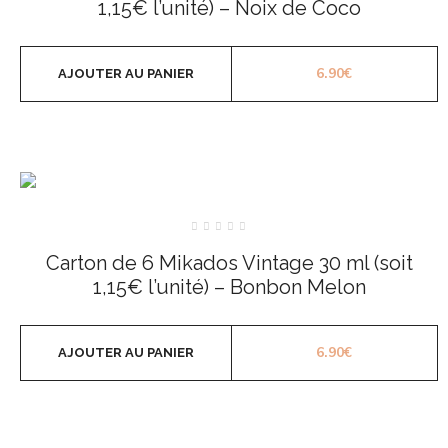
1,15€ l’unité) – Noix de Coco
6.90
€
AJOUTER AU PANIER
Note
0
Carton de 6 Mikados Vintage 30 ml (soit
sur
5
1,15€ l’unité) – Bonbon Melon
6.90
€
AJOUTER AU PANIER