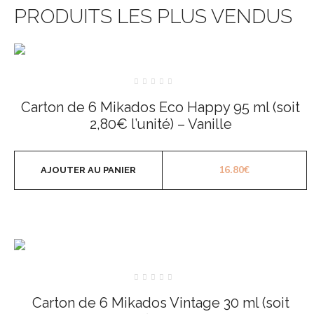
PRODUITS LES PLUS VENDUS
Note
0
Carton de 6 Mikados Eco Happy 95 ml (soit
sur
5
2,80€ l’unité) – Vanille
16.80
€
AJOUTER AU PANIER
Note
0
Carton de 6 Mikados Vintage 30 ml (soit
sur
5