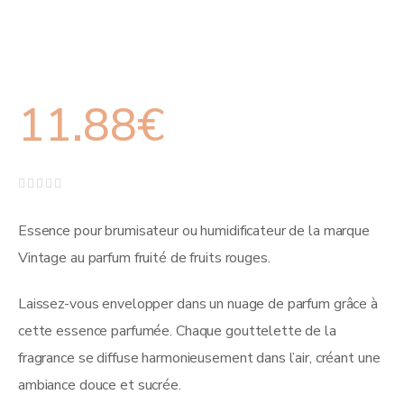
11.88
€
Note
0
sur
Essence pour brumisateur ou humidificateur de la marque
5
Vintage au parfum fruité de fruits rouges.
Laissez-vous envelopper dans un nuage de parfum grâce à
cette essence parfumée. Chaque gouttelette de la
fragrance se diffuse harmonieusement dans l’air, créant une
ambiance douce et sucrée.