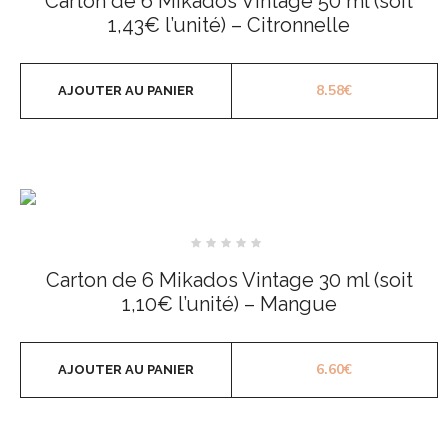
Carton de 6 Mikados Vintage 50 ml (soit
5
1,43€ l’unité) – Citronnelle
8.58
€
AJOUTER AU PANIER
Note
0
Carton de 6 Mikados Vintage 30 ml (soit
sur
5
1,10€ l’unité) – Mangue
6.60
€
AJOUTER AU PANIER