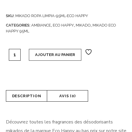
SKU:
MIKADO ROPA LIMPIA-95ML-ECO HAPPY
CATEGORIES:
AMBIANCE
,
ECO HAPPY
,
MIKADO
,
MIKADO ECO
HAPPY 95ML
Carton de 6 Mikados Eco Happy 95 ml (soit 2,80€ l'unité) -
AJOUTER AU PANIER
DESCRIPTION
AVIS (0)
Découvrez toutes les fragrances des désodorisants
mikados de la marque Eco Happy au bas prix sur notre site