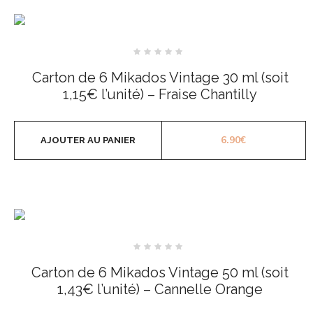
Note
0
Carton de 6 Mikados Vintage 30 ml (soit
sur
5
1,15€ l’unité) – Fraise Chantilly
6.90
€
AJOUTER AU PANIER
Note
0
Carton de 6 Mikados Vintage 50 ml (soit
sur
5
1,43€ l’unité) – Cannelle Orange