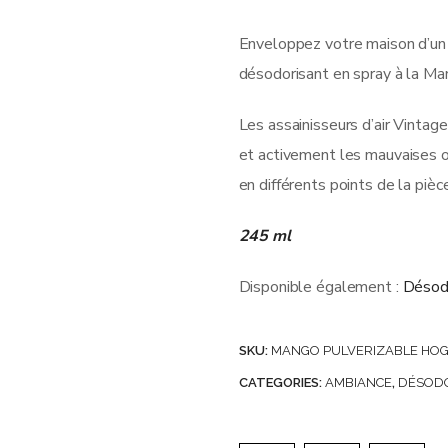
Note
0
sur
Enveloppez votre maison d’un 
5
désodorisant en spray à la Ma
Les assainisseurs d’air Vintag
et activement les mauvaises o
en différents points de la pièc
245 ml
Disponible également :
Désod
SKU:
MANGO PULVERIZABLE HOG
CATEGORIES:
AMBIANCE
,
DÉSOD