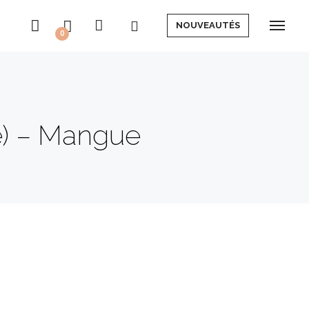
NOUVEAUTÉS
0
té) – Mangue