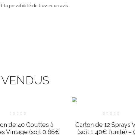
la possibilité de laisser un avis.
S VENDUS
Note
Note
0
0
ton de 40 Gouttes à
Carton de 12 Sprays 
sur
sur
5
5
s Vintage (soit 0,66€
(soit 1,40€ l’unité) 