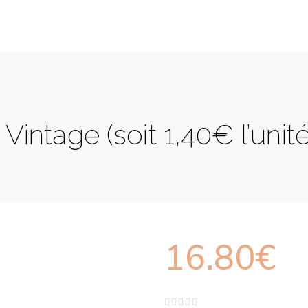
Vintage (soit 1,40€ l’uni
16.80
€