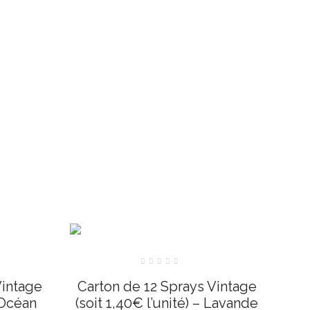
Note
0
Vintage
Carton de 12 Sprays Vintage
sur
5
– Océan
(soit 1,40€ l’unité) – Lavande