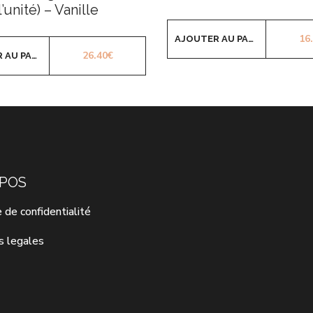
l’unité) – Vanille
16
AJOUTER AU PANIER
26.40
€
AJOUTER AU PANIER
OPOS
e de confidentialité
s legales