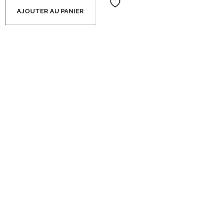
Vintage (soit 1,40€ l'unité) - Mangue quantity
AJOUTER AU PANIER