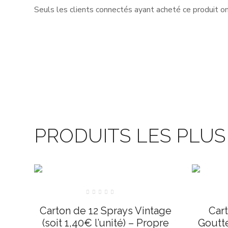
Seuls les clients connectés ayant acheté ce produit ont 
PRODUITS LES PLU
Note
0
Carton de 12 Sprays Vintage
Car
sur
5
(soit 1,40€ l’unité) – Propre
Goutte