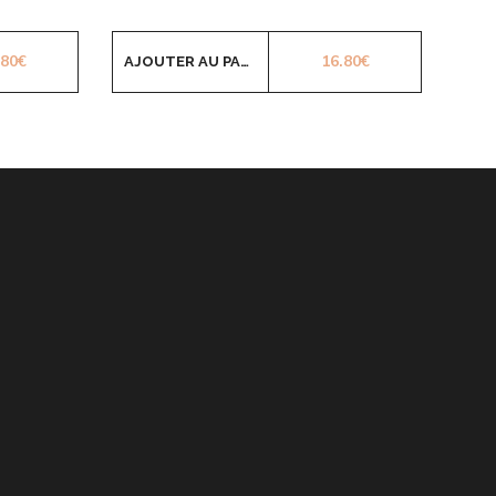
.80
€
16.80
€
AJOUTER AU PANIER