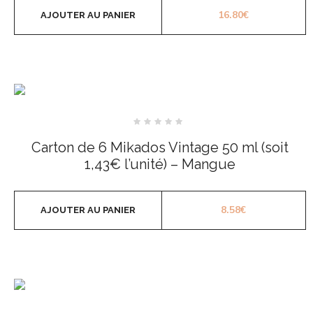
16.80
€
AJOUTER AU PANIER
Note
0
Carton de 6 Mikados Vintage 50 ml (soit
sur
5
1,43€ l’unité) – Mangue
8.58
€
AJOUTER AU PANIER