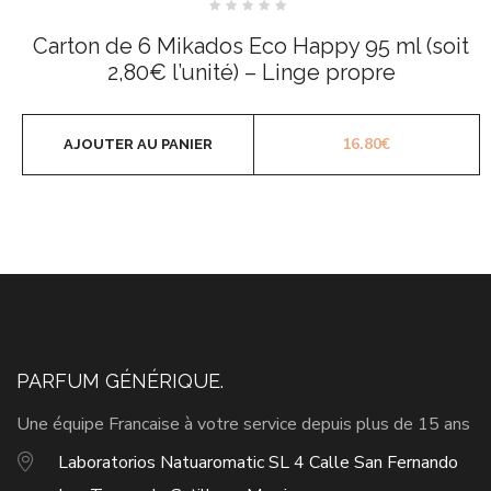
Note
0
Carton de 6 Mikados Eco Happy 95 ml (soit
sur
5
2,80€ l’unité) – Linge propre
16.80
€
AJOUTER AU PANIER
PARFUM GÉNÉRIQUE.
Une équipe Francaise à votre service depuis plus de 15 ans
Laboratorios Natuaromatic SL 4 Calle San Fernando