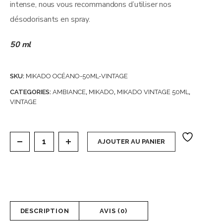
intense, nous vous recommandons d’utiliser nos
désodorisants en spray.
50 ml
SKU:
MIKADO OCÉANO-50ML-VINTAGE
CATEGORIES:
AMBIANCE
,
MIKADO
,
MIKADO VINTAGE 50ML
,
VINTAGE
Carton de 6 Mikados Vintage 50 ml (soit 1,43€ l'unité
AJOUTER AU PANIER
DESCRIPTION
AVIS (0)