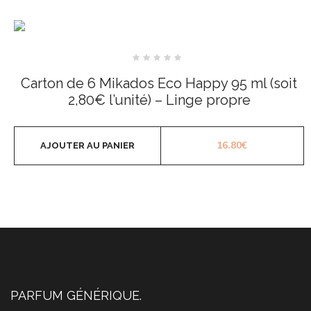
Note
0
Carton de 6 Mikados Eco Happy 95 ml (soit
sur
5
2,80€ l’unité) – Linge propre
16.80
€
AJOUTER AU PANIER
PARFUM GÉNÉRIQUE.