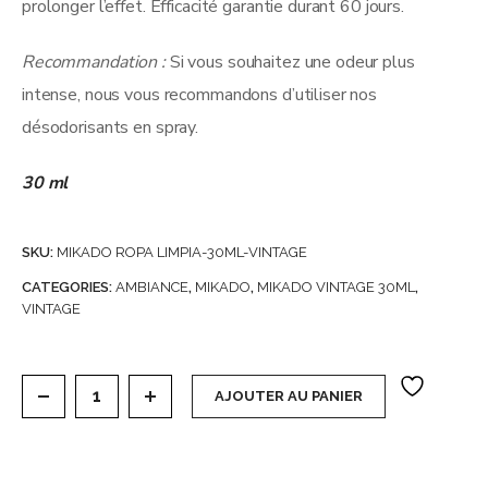
prolonger l’effet. Efficacité garantie durant 60 jours.
Recommandation :
Si vous souhaitez une odeur plus
intense, nous vous recommandons d’utiliser nos
désodorisants en spray.
30 ml
SKU:
MIKADO ROPA LIMPIA-30ML-VINTAGE
CATEGORIES:
AMBIANCE
,
MIKADO
,
MIKADO VINTAGE 30ML
,
VINTAGE
Carton de 6 Mikados Vintage 30 ml (soit 1,10€ l'unité
AJOUTER AU PANIER