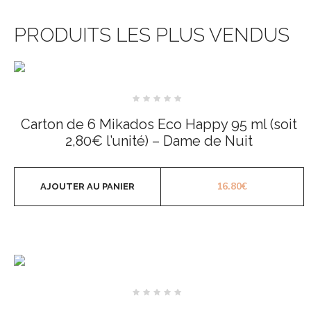
PRODUITS LES PLUS VENDUS
Note
0
Carton de 6 Mikados Eco Happy 95 ml (soit
sur
5
2,80€ l’unité) – Dame de Nuit
16.80
€
AJOUTER AU PANIER
Note
0