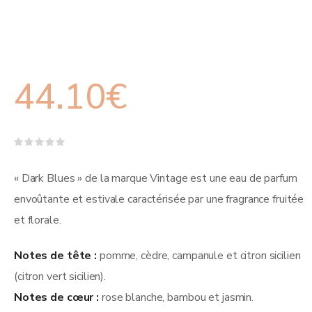
44.10
€
Note
0
sur
« Dark Blues » de la marque Vintage est une eau de parfum
5
envoûtante et estivale caractérisée par une fragrance fruitée
et florale.
Notes de tête :
pomme, cèdre, campanule et citron sicilien
(citron vert sicilien).
Notes de cœur :
rose blanche, bambou et jasmin.