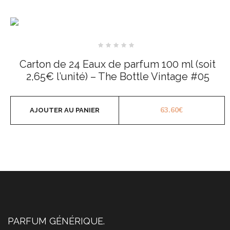
Note
0
Carton de 24 Eaux de parfum 100 ml (soit
sur
5
2,65€ l’unité) – The Bottle Vintage #05
63.60
€
AJOUTER AU PANIER
PARFUM GÉNÉRIQUE.