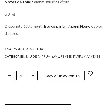
Notes de fond :
ambre, musc et cèdre.
30 ml
Disponible également :
Eau de parfum Apium Negro
et bien
d’autres.
SKU:
DARK BLUES #53-30ML
CATEGORIES:
EAU DE PARFUM 30ML
,
FEMME
,
PARFUM
,
VINTAGE
Carton de 30 Eaux de parfum 30 ml (soit 1,47€ l’unité
AJOUTER AU PANIER