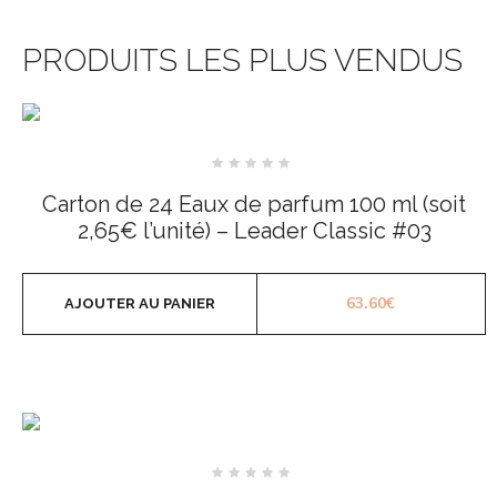
PRODUITS LES PLUS VENDUS
Note
0
Carton de 24 Eaux de parfum 100 ml (soit
sur
5
2,65€ l’unité) – Leader Classic #03
63.60
€
AJOUTER AU PANIER
Note