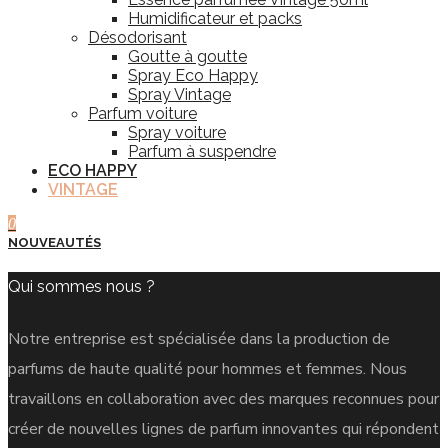
Humidificateur et packs
Désodorisant
Goutte à goutte
Spray Eco Happy
Spray Vintage
Parfum voiture
Spray voiture
Parfum à suspendre
ECO HAPPY
VINTAGE
0
NOUVEAUTÉS
Qui sommes nous ?
Notre entreprise est spécialisée dans la production de
parfums de haute qualité pour hommes et femmes. Nous
travaillons en collaboration avec des marques reconnues pour
créer de nouvelles lignes de parfum innovantes qui répondent