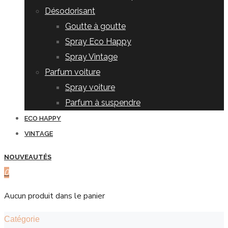
Désodorisant
Goutte à goutte
Spray Eco Happy
Spray Vintage
Parfum voiture
Spray voiture
Parfum à suspendre
ECO HAPPY
VINTAGE
NOUVEAUTÉS
0
Aucun produit dans le panier
Catégorie