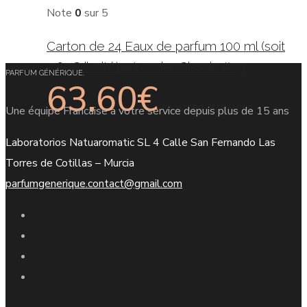
Note
0
sur 5
Carton de 24 Eaux de parfum 100 ml (soit
2,65€ l’unité) – Leader Classic #03
PARFUM GÉNÉRIQUE.
63.60
€
AJOUTER AU PANIER
Une équipe Francaise à votre service depuis plus de 15 ans
Laboratorios Natuaromatic SL 4 Calle San Fernando Las
Torres de Cotillas – Murcia
parfumgenerique.contact@gmail.com