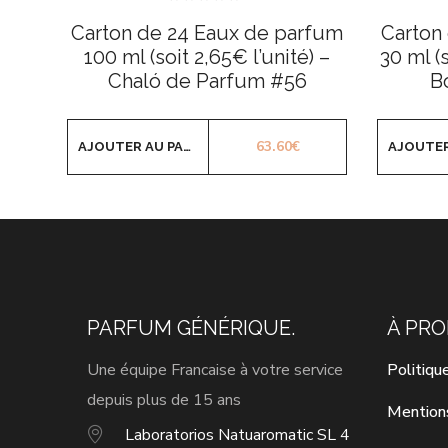
Note
0
Carton de 24 Eaux de parfum
Carton
sur
5
100 ml (soit 2,65€ l’unité) –
30 ml (
Chaló de Parfum #56
B
63.60
€
AJOUTER AU PANIER
PARFUM GÉNÉRIQUE.
À PR
Une équipe Francaise à votre service
Politiqu
depuis plus de 15 ans
Mention
Laboratorios Natuaromatic SL 4