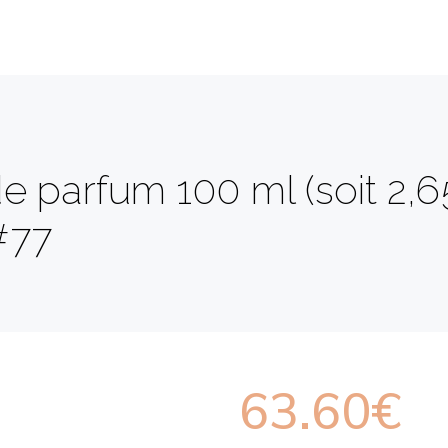
 parfum 100 ml (soit 2,65
#77
63.60
€