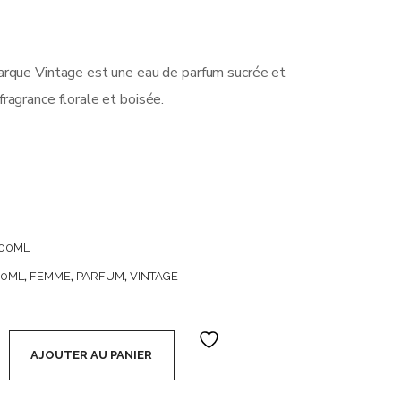
arque Vintage est une eau de parfum sucrée et
ragrance florale et boisée.
100ML
00ML
,
FEMME
,
PARFUM
,
VINTAGE
e parfum 100 ml (soit 2,65€ l'unité) - Cristalinas Woman #77 q
AJOUTER AU PANIER