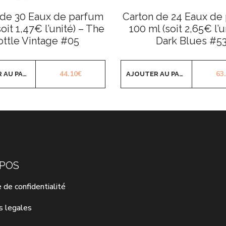
Note
Note
0
0
 de 30 Eaux de parfum
Carton de 24 Eaux de
sur
sur
5
5
soit 1,47€ l’unité) – The
100 ml (soit 2,65€ l’u
ottle Vintage #05
Dark Blues #5
44.10
€
63
AJOUTER AU PANIER
AJOUTER AU PANIER
OPOS
e de confidentialité
s legales