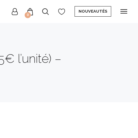
NOUVEAUTÉS
0
€ l’unité) –