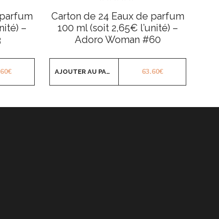
Note
0
 parfum
Carton de 24 Eaux de parfum
sur
5
nité) –
100 ml (soit 2,65€ l’unité) –
3
Adoro Woman #60
.60
€
63.60
€
AJOUTER AU PANIER