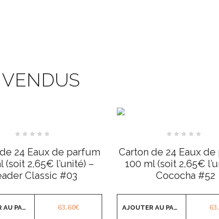
S VENDUS
Note
Note
0
0
 de 24 Eaux de parfum
Carton de 24 Eaux de
sur
sur
5
5
 (soit 2,65€ l’unité) –
100 ml (soit 2,65€ l’u
ader Classic #03
Cococha #52
63.60
€
63
AJOUTER AU PANIER
AJOUTER AU PANIER