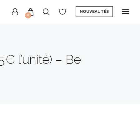
NOUVEAUTÉS
0
€ l’unité) – Be