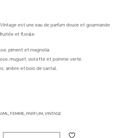
 Vintage est une eau de parfum douce et gourmande
ruitée et florale.
e, piment et magnolia.
ose, muguet, violette et pomme verte.
s, ambre et bois de santal.
00ML
,
FEMME
,
PARFUM
,
VINTAGE
e parfum 100 ml (soit 2,65€ l'unité) - Be Apple Ny #65 quantit