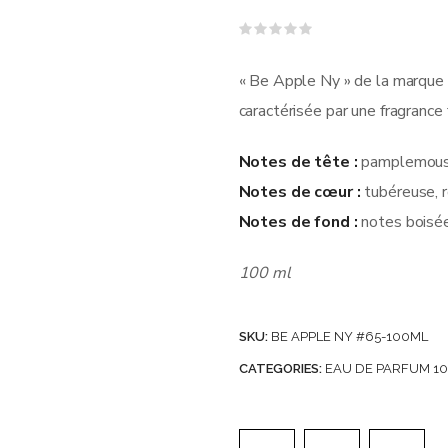
Note
0
sur
« Be Apple Ny » de la marque
5
caractérisée par une fragrance f
Notes de tête :
pamplemouss
Notes de cœur :
tubéreuse, r
Notes de fond :
notes boisée
100 ml
SKU:
BE APPLE NY #65-100ML
CATEGORIES:
EAU DE PARFUM 1
Carton de 24 Eaux d