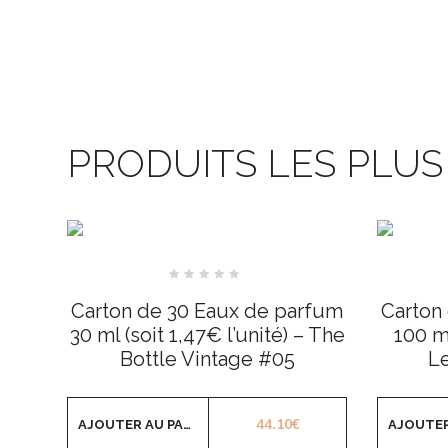
PRODUITS LES PLU
Note
0
Carton de 30 Eaux de parfum
Carton
sur
5
30 ml (soit 1,47€ l’unité) – The
100 ml
Bottle Vintage #05
Le
44.10
€
AJOUTER AU PANIER