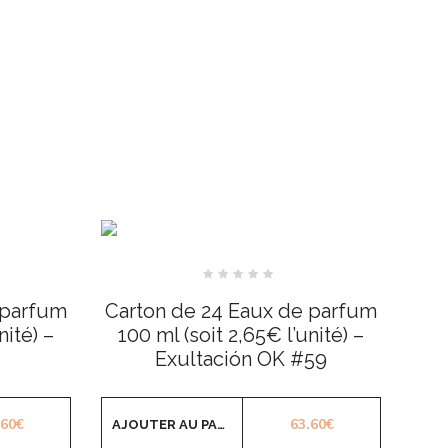
Note
0
 parfum
Carton de 24 Eaux de parfum
sur
5
nité) –
100 ml (soit 2,65€ l’unité) –
Exultación OK #59
.60
€
63.60
€
AJOUTER AU PANIER